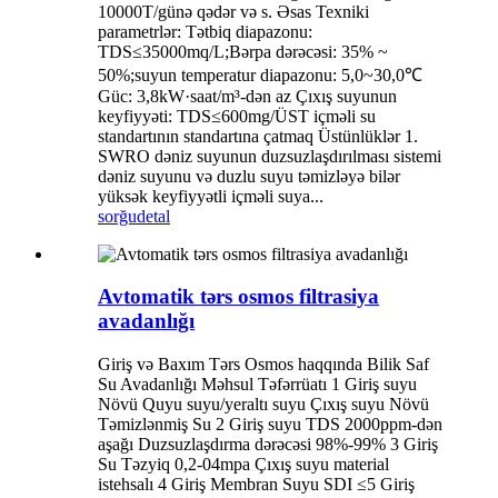
10000T/günə qədər və s. Əsas Texniki
parametrlər: Tətbiq diapazonu:
TDS≤35000mq/L;Bərpa dərəcəsi: 35% ~
50%;suyun temperatur diapazonu: 5,0~30,0℃
Güc: 3,8kW·saat/m³-dən az Çıxış suyunun
keyfiyyəti: TDS≤600mg/ÜST içməli su
standartının standartına çatmaq Üstünlüklər 1.
SWRO dəniz suyunun duzsuzlaşdırılması sistemi
dəniz suyunu və duzlu suyu təmizləyə bilər
yüksək keyfiyyətli içməli suya...
sorğu
detal
Avtomatik tərs osmos filtrasiya
avadanlığı
Giriş və Baxım Tərs Osmos haqqında Bilik Saf
Su Avadanlığı Məhsul Təfərrüatı 1 Giriş suyu
Növü Quyu suyu/yeraltı suyu Çıxış suyu Növü
Təmizlənmiş Su 2 Giriş suyu TDS 2000ppm-dən
aşağı Duzsuzlaşdırma dərəcəsi 98%-99% 3 Giriş
Su Təzyiq 0,2-04mpa Çıxış suyu material
istehsalı 4 Giriş Membran Suyu SDI ≤5 Giriş