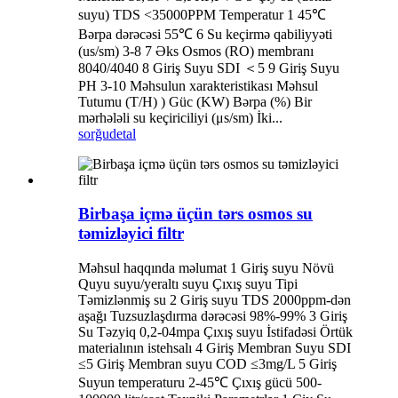
suyu) TDS <35000PPM Temperatur 1 45℃
Bərpa dərəcəsi 55℃ 6 Su keçirmə qabiliyyəti
(us/sm) 3-8 7 Əks Osmos (RO) membranı
8040/4040 8 Giriş Suyu SDI ＜5 9 Giriş Suyu
PH 3-10 Məhsulun xarakteristikası Məhsul
Tutumu (T/H) ) Güc (KW) Bərpa (%) Bir
mərhələli su keçiriciliyi (μs/sm) İki...
sorğu
detal
Birbaşa içmə üçün tərs osmos su
təmizləyici filtr
Məhsul haqqında məlumat 1 Giriş suyu Növü
Quyu suyu/yeraltı suyu Çıxış suyu Tipi
Təmizlənmiş su 2 Giriş suyu TDS 2000ppm-dən
aşağı Tuzsuzlaşdırma dərəcəsi 98%-99% 3 Giriş
Su Təzyiq 0,2-04mpa Çıxış suyu İstifadəsi Örtük
materialının istehsalı 4 Giriş Membran Suyu SDI
≤5 Giriş Membran suyu COD ≤3mg/L 5 Giriş
Suyun temperaturu 2-45℃ Çıxış gücü 500-