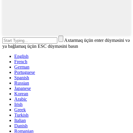
Axtarmaq üçün enter düyməsini və
ya bağlamaq üçün ESC düyməsini basın
English
French
German
Portuguese
Spanish
Russian
Japanese
Korean
Arabic
Irish
Greek
Turkish
Italian
Danish
Romanian