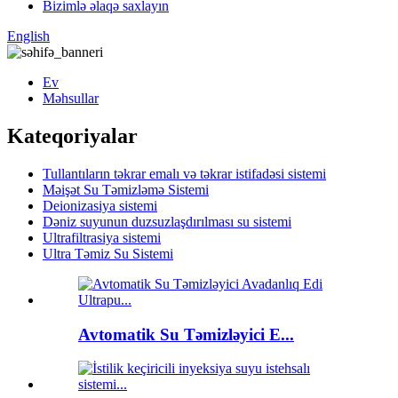
Bizimlə əlaqə saxlayın
English
Ev
Məhsullar
Kateqoriyalar
Tullantıların təkrar emalı və təkrar istifadəsi sistemi
Məişət Su Təmizləmə Sistemi
Deionizasiya sistemi
Dəniz suyunun duzsuzlaşdırılması su sistemi
Ultrafiltrasiya sistemi
Ultra Təmiz Su Sistemi
Avtomatik Su Təmizləyici E...