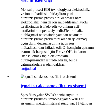
sistemi İstehsalçı
Məhsul prosesi EDI texnologiyası elektrodializ
və ion mübadiləsini birləşdirən yeni
duzsuzlaşdırma prosesidir.Bu proses həm
elektrodializ, həm də ion mübadiləsinin güclü
tərəflərindən istifadə edir və onların zəif
tərəflərini kompensasiya edir.Elektrodializ
qütbləşməsi nəticəsində yaranan natamam
duzsuzlaşdırma problemini aradan qaldırmaq
üçün dərin duzsuzlaşdırma üçün ion
mübadiləsindən istifadə edir.O, həmçinin qətranın
avtomatik bərpası üçün H+ və OH- ionlarını
istehsal etmək üçün elektrodializ
qütbləşməsindən istifadə edir ki, bu da
çatışmazlıqları aradan qaldırır...
sorğu
detal
içməli su əks osmos filtri ro sistemi
Spesifikasiyalar SWRO dəniz suyunun
duzsuzlaşdırılması texnologiyası SWRO su
sisteminin müxtəlif istehsal gücü var, 1T/gündən