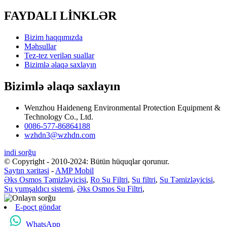
FAYDALI LİNKLƏR
Bizim haqqımızda
Məhsullar
Tez-tez verilən suallar
Bizimlə əlaqə saxlayın
Bizimlə əlaqə saxlayın
Wenzhou Haideneng Environmental Protection Equipment &
Technology Co., Ltd.
0086-577-86864188
wzhdn3@wzhdn.com
indi sorğu
© Copyright - 2010-2024: Bütün hüquqlar qorunur.
Saytın xəritəsi
-
AMP Mobil
Əks Osmos Təmizləyicisi
,
Ro Su Filtri
,
Su filtri
,
Su Təmizləyicisi
,
Su yumşaldıcı sistemi
,
Əks Osmos Su Filtri
,
E-poçt göndər
WhatsApp