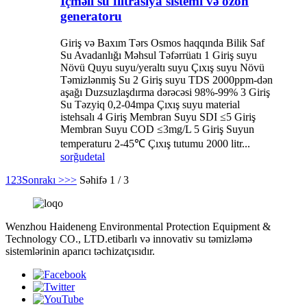
İçməli su filtrasiya sistemi və ozon
generatoru
Giriş və Baxım Tərs Osmos haqqında Bilik Saf
Su Avadanlığı Məhsul Təfərrüatı 1 Giriş suyu
Növü Quyu suyu/yeraltı suyu Çıxış suyu Növü
Təmizlənmiş Su 2 Giriş suyu TDS 2000ppm-dən
aşağı Duzsuzlaşdırma dərəcəsi 98%-99% 3 Giriş
Su Təzyiq 0,2-04mpa Çıxış suyu material
istehsalı 4 Giriş Membran Suyu SDI ≤5 Giriş
Membran Suyu COD ≤3mg/L 5 Giriş Suyun
temperaturu 2-45℃ Çıxış tutumu 2000 litr...
sorğu
detal
1
2
3
Sonrakı >
>>
Səhifə 1 / 3
Wenzhou Haideneng Environmental Protection Equipment &
Technology CO., LTD.etibarlı və innovativ su təmizləmə
sistemlərinin aparıcı təchizatçısıdır.