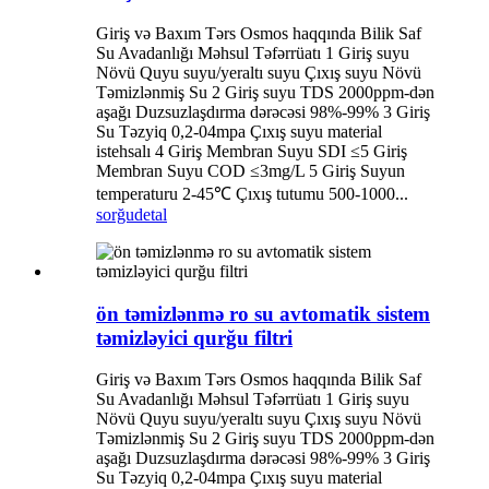
Giriş və Baxım Tərs Osmos haqqında Bilik Saf
Su Avadanlığı Məhsul Təfərrüatı 1 Giriş suyu
Növü Quyu suyu/yeraltı suyu Çıxış suyu Növü
Təmizlənmiş Su 2 Giriş suyu TDS 2000ppm-dən
aşağı Duzsuzlaşdırma dərəcəsi 98%-99% 3 Giriş
Su Təzyiq 0,2-04mpa Çıxış suyu material
istehsalı 4 Giriş Membran Suyu SDI ≤5 Giriş
Membran Suyu COD ≤3mg/L 5 Giriş Suyun
temperaturu 2-45℃ Çıxış tutumu 500-1000...
sorğu
detal
ön təmizlənmə ro su avtomatik sistem
təmizləyici qurğu filtri
Giriş və Baxım Tərs Osmos haqqında Bilik Saf
Su Avadanlığı Məhsul Təfərrüatı 1 Giriş suyu
Növü Quyu suyu/yeraltı suyu Çıxış suyu Növü
Təmizlənmiş Su 2 Giriş suyu TDS 2000ppm-dən
aşağı Duzsuzlaşdırma dərəcəsi 98%-99% 3 Giriş
Su Təzyiq 0,2-04mpa Çıxış suyu material