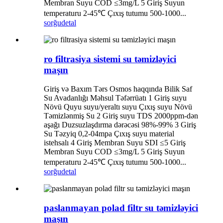
Membran Suyu COD ≤3mg/L 5 Giriş Suyun
temperaturu 2-45℃ Çıxış tutumu 500-1000...
sorğu
detal
ro filtrasiya sistemi su təmizləyici
maşın
Giriş və Baxım Tərs Osmos haqqında Bilik Saf
Su Avadanlığı Məhsul Təfərrüatı 1 Giriş suyu
Növü Quyu suyu/yeraltı suyu Çıxış suyu Növü
Təmizlənmiş Su 2 Giriş suyu TDS 2000ppm-dən
aşağı Duzsuzlaşdırma dərəcəsi 98%-99% 3 Giriş
Su Təzyiq 0,2-04mpa Çıxış suyu material
istehsalı 4 Giriş Membran Suyu SDI ≤5 Giriş
Membran Suyu COD ≤3mg/L 5 Giriş Suyun
temperaturu 2-45℃ Çıxış tutumu 500-1000...
sorğu
detal
paslanmayan polad filtr su təmizləyici
maşın