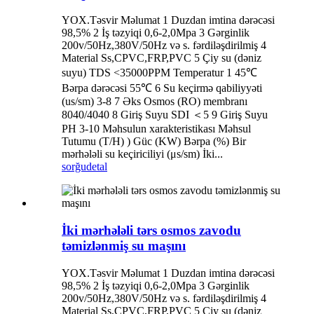
YOX.Təsvir Məlumat 1 Duzdan imtina dərəcəsi
98,5% 2 İş təzyiqi 0,6-2,0Mpa 3 Gərginlik
200v/50Hz,380V/50Hz və s. fərdiləşdirilmiş 4
Material Ss,CPVC,FRP,PVC 5 Çiy su (dəniz
suyu) TDS <35000PPM Temperatur 1 45℃
Bərpa dərəcəsi 55℃ 6 Su keçirmə qabiliyyəti
(us/sm) 3-8 7 Əks Osmos (RO) membranı
8040/4040 8 Giriş Suyu SDI ＜5 9 Giriş Suyu
PH 3-10 Məhsulun xarakteristikası Məhsul
Tutumu (T/H) ) Güc (KW) Bərpa (%) Bir
mərhələli su keçiriciliyi (μs/sm) İki...
sorğu
detal
İki mərhələli tərs osmos zavodu
təmizlənmiş su maşını
YOX.Təsvir Məlumat 1 Duzdan imtina dərəcəsi
98,5% 2 İş təzyiqi 0,6-2,0Mpa 3 Gərginlik
200v/50Hz,380V/50Hz və s. fərdiləşdirilmiş 4
Material Ss,CPVC,FRP,PVC 5 Çiy su (dəniz