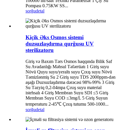
100000 litr/saat Texniki Parametrlər 1 Çiy Su
Pompası 0.75KW SS...
sorğu
detal
Kiçik Əks Osmos sistemi
duzsuzlaşdırma qurğusu UV
sterilizatoru
Giriş və Baxım Tərs Osmos haqqında Bilik Saf
Su Avadanlığı Məhsul Təfərrüatı 1 Giriş suyu
Növü Quyu suyu/yeraltı suyu Çıxış suyu Növü
Təmizlənmiş Su 2 Giriş suyu TDS 2000ppm-dən
aşağı Duzsuzlaşdırma dərəcəsi 98%-99% 3 Giriş
Su Təzyiq 0,2-04mpa Çıxış suyu material
istehsalı 4 Giriş Membran Suyu SDI ≤5 Giriş
Membran Suyu COD ≤3mg/L 5 Giriş Suyun
temperaturu 2-45℃ Çıxış tutumu 500-1000...
sorğu
detal