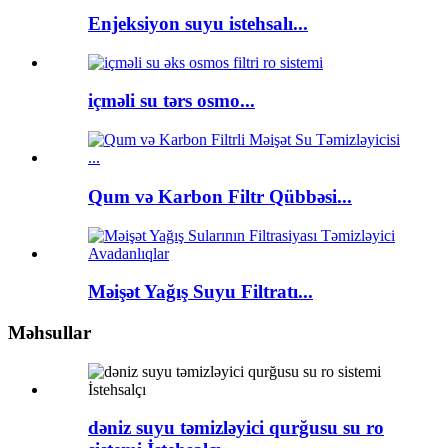
Enjeksiyon suyu istehsalı...
içməli su tərs osmo...
Qum və Karbon Filtr Qübbəsi...
Məişət Yağış Suyu Filtratı...
Məhsullar
dəniz suyu təmizləyici qurğusu su ro