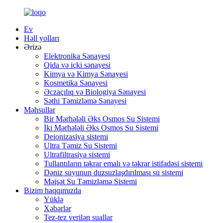
Ev
Həll yolları
Ərizə
Elektronika Sənayesi
Qida və içki sənayesi
Kimya və Kimya Sənayesi
Kosmetika Sənayesi
Əczaçılıq və Biologiya Sənayesi
Səthi Təmizləmə Sənayesi
Məhsullar
Bir Mərhələli Əks Osmos Su Sistemi
İki Mərhələli Əks Osmos Su Sistemi
Deionizasiya sistemi
Ultra Təmiz Su Sistemi
Ultrafiltrasiya sistemi
Tullantıların təkrar emalı və təkrar istifadəsi sistemi
Dəniz suyunun duzsuzlaşdırılması su sistemi
Məişət Su Təmizləmə Sistemi
Bizim haqqımızda
Yüklə
Xəbərlər
Tez-tez verilən suallar