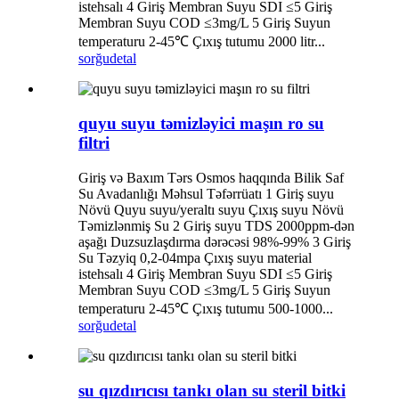
istehsalı 4 Giriş Membran Suyu SDI ≤5 Giriş
Membran Suyu COD ≤3mg/L 5 Giriş Suyun
temperaturu 2-45℃ Çıxış tutumu 2000 litr...
sorğu
detal
quyu suyu təmizləyici maşın ro su
filtri
Giriş və Baxım Tərs Osmos haqqında Bilik Saf
Su Avadanlığı Məhsul Təfərrüatı 1 Giriş suyu
Növü Quyu suyu/yeraltı suyu Çıxış suyu Növü
Təmizlənmiş Su 2 Giriş suyu TDS 2000ppm-dən
aşağı Duzsuzlaşdırma dərəcəsi 98%-99% 3 Giriş
Su Təzyiq 0,2-04mpa Çıxış suyu material
istehsalı 4 Giriş Membran Suyu SDI ≤5 Giriş
Membran Suyu COD ≤3mg/L 5 Giriş Suyun
temperaturu 2-45℃ Çıxış tutumu 500-1000...
sorğu
detal
su qızdırıcısı tankı olan su steril bitki