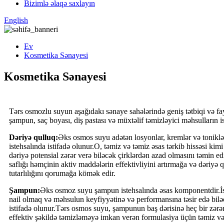
Bizimlə əlaqə saxlayın
English
Ev
Kosmetika Sənayesi
Kosmetika Sənayesi
Tərs osmozlu suyun aşağıdakı sənaye sahələrində geniş tətbiqi və fay
şampun, saç boyası, diş pastası və müxtəlif təmizləyici məhsulların is
Dəriyə qulluq:
Əks osmos suyu adətən losyonlar, kremlər və toniklə
istehsalında istifadə olunur.O, təmiz və təmiz əsas tərkib hissəsi ki
dəriyə potensial zərər verə biləcək çirklərdən azad olmasını təmin
saflığı həmçinin aktiv maddələrin effektivliyini artırmağa və dəriyə q
tutarlılığını qorumağa kömək edir.
Şampun:
Əks osmoz suyu şampun istehsalında əsas komponentdir.İst
nail olmaq və məhsulun keyfiyyətinə və performansına təsir edə bilə
istifadə olunur.Tərs osmos suyu, şampunun baş dərisinə heç bir zərər
effektiv şəkildə təmizləməyə imkan verən formulasiya üçün təmiz və z