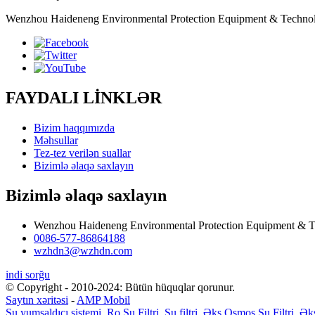
Wenzhou Haideneng Environmental Protection Equipment & Technology 
FAYDALI LİNKLƏR
Bizim haqqımızda
Məhsullar
Tez-tez verilən suallar
Bizimlə əlaqə saxlayın
Bizimlə əlaqə saxlayın
Wenzhou Haideneng Environmental Protection Equipment & T
0086-577-86864188
wzhdn3@wzhdn.com
indi sorğu
© Copyright - 2010-2024: Bütün hüquqlar qorunur.
Saytın xəritəsi
-
AMP Mobil
Su yumşaldıcı sistemi
,
Ro Su Filtri
,
Su filtri
,
Əks Osmos Su Filtri
,
Əks