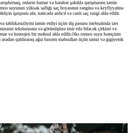
rışdırmaq, onların hamar və bərabər şəkildə qarışmasını təmin
smos suyunun yüksək saflığı saç boyasının rənginə və keyfiyyətinə
iyin qarşısını alır, nəticədə ardıcıl və canlı saç rəngi əldə edilir.
ə təhlükəsizliyini təmin etdiyi üçün diş pastası istehsalında tərs
tasının teksturasına və görünüşünə təsir edə biləcək çirkləri və
 hamar və homojen bir məhsul əldə edilir.Əks osmos suyu həmçinin
əri aradan qaldıraraq ağız baxımı məhsulları üçün təmiz və gigiyenik