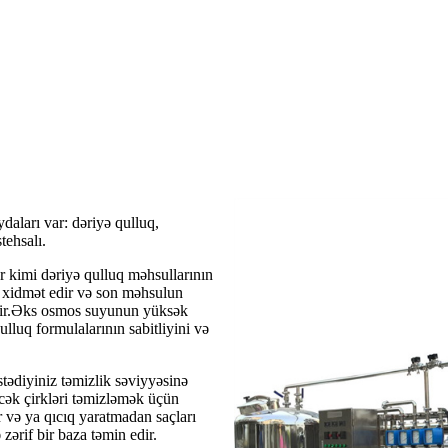
daları var: dəriyə qulluq,
tehsalı.
r kimi dəriyə qulluq məhsullarının
mi xidmət edir və son məhsulun
 edir.Əks osmos suyunun yüksək
ulluq formulalarının sabitliyini və
ədiyiniz təmizlik səviyyəsinə
cək çirkləri təmizləmək üçün
 və ya qıcıq yaratmadan saçları
ərif bir baza təmin edir.