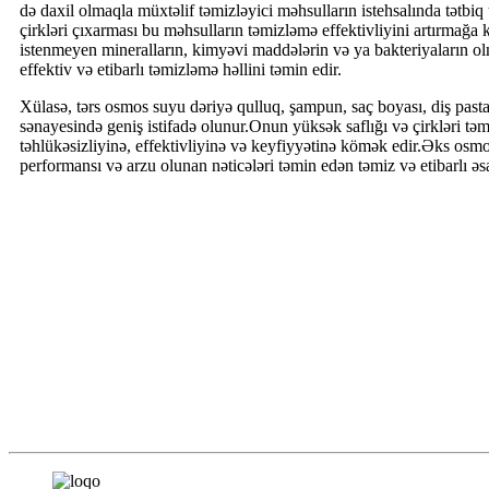
də daxil olmaqla müxtəlif təmizləyici məhsulların istehsalında tətbiq
çirkləri çıxarması bu məhsulların təmizləmə effektivliyini artırmağ
istenmeyen mineralların, kimyəvi maddələrin və ya bakteriyaların o
effektiv və etibarlı təmizləmə həllini təmin edir.
Xülasə, tərs osmos suyu dəriyə qulluq, şampun, saç boyası, diş pasta
sənayesində geniş istifadə olunur.Onun yüksək saflığı və çirkləri tə
təhlükəsizliyinə, effektivliyinə və keyfiyyətinə kömək edir.Əks osm
performansı və arzu olunan nəticələri təmin edən təmiz və etibarlı əsa