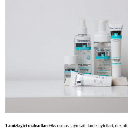
Təmizləyici məhsullar:
Əks osmos suyu səth təmizləyiciləri, dezinfe