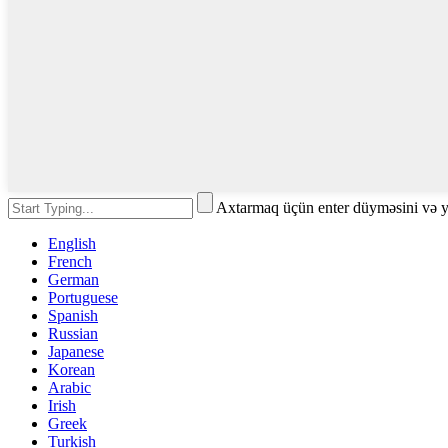
Axtarmaq üçün enter düyməsini və 
English
French
German
Portuguese
Spanish
Russian
Japanese
Korean
Arabic
Irish
Greek
Turkish