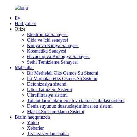
Ev
Həll yolları
Ərizə
Elektronika Sənayesi
Qida və içki sənayesi
Kimya və Kimya Sənayesi
Kosmetika Sənayesi
Əczaçılıq və Biologiya Sənayesi
Səthi Təmizləmə Sənayesi
Məhsullar
Bir Mərhələli Əks Osmos Su Sistemi
İki Mərhələli Əks Osmos Su Sistemi
Deionizasiya sistemi
Ultra Təmiz Su Sistemi
Ultrafiltrasiya sistemi
Tullantıların təkrar emalı və təkrar istifadəsi sistemi
Dəniz suyunun duzsuzlaşdırılması su sistemi
Məişət Su Təmizləmə Sistemi
Bizim haqqımızda
Yüklə
Xəbərlər
Tez-tez verilən suallar