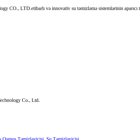
CO., LTD.etibarlı və innovativ su təmizləmə sistemlərinin aparıcı təc
echnology Co., Ltd.
 Osmos Təmizləyicisi
,
Su Təmizləyicisi
,