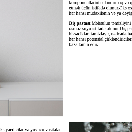
komponentlərini sulandırmaq və qa
etmək üçün istifadə olunur.Əks o
hər hansı müdaxilənin və ya dəyişikl
Diş pastası:
Məhsulun təmizliyini v
osmoz suyu istifadə olunur.Diş pas
hissəcikləri təmizləyir, nəticədə
hər hansı potensial çirkləndiricil
baza təmin edir.
ksiyaedicilər və yuyucu vasitələr