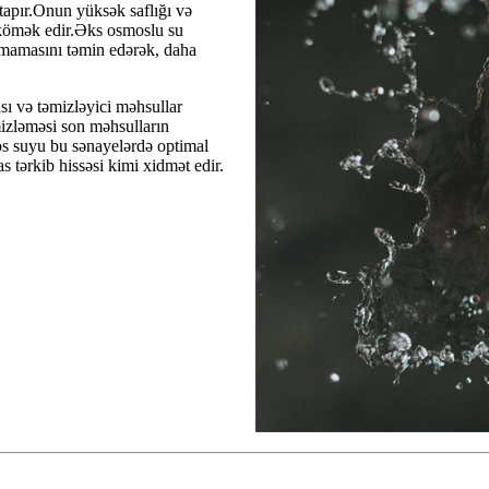
 tapır.Onun yüksək saflığı və
a kömək edir.Əks osmoslu su
lmamasını təmin edərək, daha
sı və təmizləyici məhsullar
mizləməsi son məhsulların
os suyu bu sənayelərdə optimal
s tərkib hissəsi kimi xidmət edir.