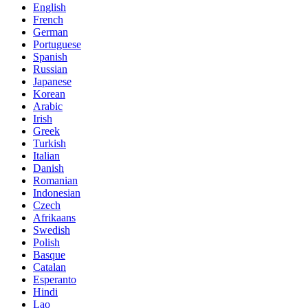
English
French
German
Portuguese
Spanish
Russian
Japanese
Korean
Arabic
Irish
Greek
Turkish
Italian
Danish
Romanian
Indonesian
Czech
Afrikaans
Swedish
Polish
Basque
Catalan
Esperanto
Hindi
Lao