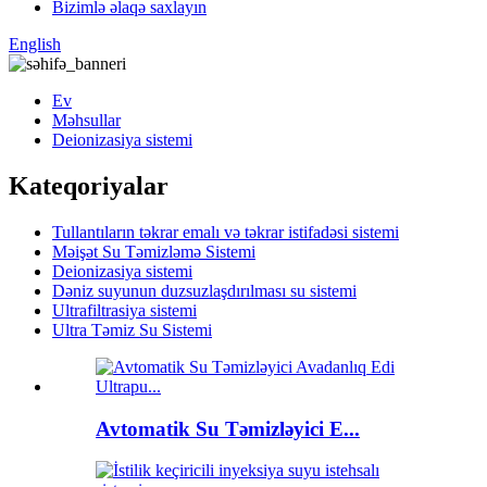
Bizimlə əlaqə saxlayın
English
Ev
Məhsullar
Deionizasiya sistemi
Kateqoriyalar
Tullantıların təkrar emalı və təkrar istifadəsi sistemi
Məişət Su Təmizləmə Sistemi
Deionizasiya sistemi
Dəniz suyunun duzsuzlaşdırılması su sistemi
Ultrafiltrasiya sistemi
Ultra Təmiz Su Sistemi
Avtomatik Su Təmizləyici E...