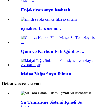
Enjeksiyon suyu istehsalı...
içməli su tərs osmo...
Qum və Karbon Filtr Qübbəsi...
Məişət Yağış Suyu Filtratı...
Deionizasiya sistemi
Su Təmizləmə Sistemi İçməli Su