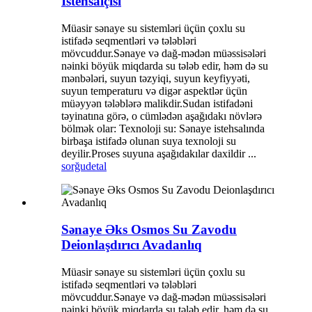
İstehsalçısı
Müasir sənaye su sistemləri üçün çoxlu su
istifadə seqmentləri və tələbləri
mövcuddur.Sənaye və dağ-mədən müəssisələri
nəinki böyük miqdarda su tələb edir, həm də su
mənbələri, suyun təzyiqi, suyun keyfiyyəti,
suyun temperaturu və digər aspektlər üçün
müəyyən tələblərə malikdir.Sudan istifadəni
təyinatına görə, o cümlədən aşağıdakı növlərə
bölmək olar: Texnoloji su: Sənaye istehsalında
birbaşa istifadə olunan suya texnoloji su
deyilir.Proses suyuna aşağıdakılar daxildir ...
sorğu
detal
Sənaye Əks Osmos Su Zavodu
Deionlaşdırıcı Avadanlıq
Müasir sənaye su sistemləri üçün çoxlu su
istifadə seqmentləri və tələbləri
mövcuddur.Sənaye və dağ-mədən müəssisələri
nəinki böyük miqdarda su tələb edir, həm də su