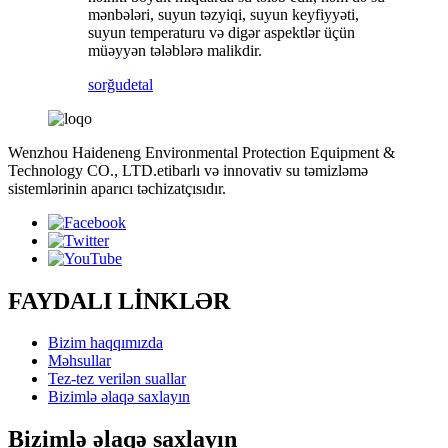
mənbələri, suyun təzyiqi, suyun keyfiyyəti,
suyun temperaturu və digər aspektlər üçün
müəyyən tələblərə malikdir.
sorğu
detal
Wenzhou Haideneng Environmental Protection Equipment &
Technology CO., LTD.etibarlı və innovativ su təmizləmə
sistemlərinin aparıcı təchizatçısıdır.
FAYDALI LİNKLƏR
Bizim haqqımızda
Məhsullar
Tez-tez verilən suallar
Bizimlə əlaqə saxlayın
Bizimlə əlaqə saxlayın