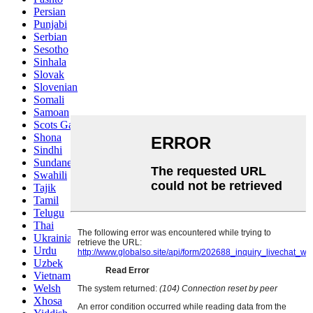
Persian
Punjabi
Serbian
Sesotho
Sinhala
Slovak
Slovenian
Somali
Samoan
Scots Gaelic
Shona
Sindhi
Sundanese
Swahili
Tajik
Tamil
Telugu
Thai
Ukrainian
Urdu
Uzbek
Vietnamese
Welsh
Xhosa