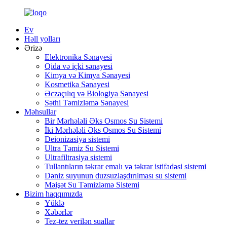
Ev
Həll yolları
Ərizə
Elektronika Sənayesi
Qida və içki sənayesi
Kimya və Kimya Sənayesi
Kosmetika Sənayesi
Əczaçılıq və Biologiya Sənayesi
Səthi Təmizləmə Sənayesi
Məhsullar
Bir Mərhələli Əks Osmos Su Sistemi
İki Mərhələli Əks Osmos Su Sistemi
Deionizasiya sistemi
Ultra Təmiz Su Sistemi
Ultrafiltrasiya sistemi
Tullantıların təkrar emalı və təkrar istifadəsi sistemi
Dəniz suyunun duzsuzlaşdırılması su sistemi
Məişət Su Təmizləmə Sistemi
Bizim haqqımızda
Yüklə
Xəbərlər
Tez-tez verilən suallar