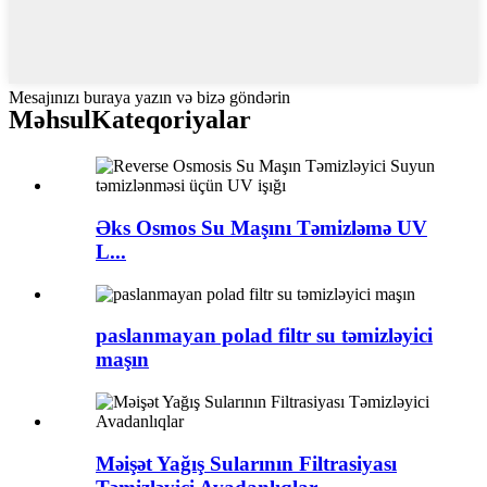
Mesajınızı buraya yazın və bizə göndərin
Məhsul
Kateqoriyalar
Əks Osmos Su Maşını Təmizləmə UV
L...
paslanmayan polad filtr su təmizləyici
maşın
Məişət Yağış Sularının Filtrasiyası