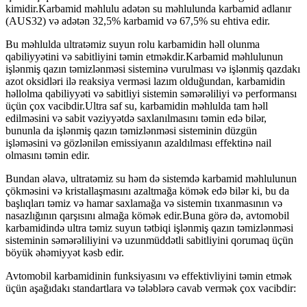
kimidir.Karbamid məhlulu adətən su məhlulunda karbamid adlanır
(AUS32) və adətən 32,5% karbamid və 67,5% su ehtiva edir.
Bu məhlulda ultratəmiz suyun rolu karbamidin həll olunma
qabiliyyətini və sabitliyini təmin etməkdir.Karbamid məhlulunun
işlənmiş qazın təmizlənməsi sisteminə vurulması və işlənmiş qazdakı
azot oksidləri ilə reaksiya verməsi lazım olduğundan, karbamidin
həllolma qabiliyyəti və sabitliyi sistemin səmərəliliyi və performansı
üçün çox vacibdir.Ultra saf su, karbamidin məhlulda tam həll
edilməsini və sabit vəziyyətdə saxlanılmasını təmin edə bilər,
bununla da işlənmiş qazın təmizlənməsi sisteminin düzgün
işləməsini və gözlənilən emissiyanın azaldılması effektinə nail
olmasını təmin edir.
Bundan əlavə, ultratəmiz su həm də sistemdə karbamid məhlulunun
çökməsini və kristallaşmasını azaltmağa kömək edə bilər ki, bu da
başlıqları təmiz və hamar saxlamağa və sistemin tıxanmasının və
nasazlığının qarşısını almağa kömək edir.Buna görə də, avtomobil
karbamidində ultra təmiz suyun tətbiqi işlənmiş qazın təmizlənməsi
sisteminin səmərəliliyini və uzunmüddətli sabitliyini qorumaq üçün
böyük əhəmiyyət kəsb edir.
Avtomobil karbamidinin funksiyasını və effektivliyini təmin etmək
üçün aşağıdakı standartlara və tələblərə cavab vermək çox vacibdir: