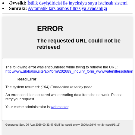
Əvvəlki:
İstilik dəyişdiricisi ilə inyeksiya suyu istehsalı sistemi
Sonrakı:
Avtomatik tərs osmos filtrasiya avadanlığı