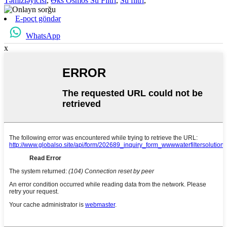
Təmizləyicisi
,
Əks Osmos Su Filtri
,
Su filtri
,
E-poçt göndər
WhatsApp
x