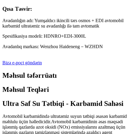
Qısa Təsvir:
Avadanlığın adı: Yumşaldıcı ikincili tərs osmos + EDI avtomobil
karbamid ultratəmiz su avadanlığı ilə tam avtomatik
Spesifikasiya modeli: HDNRO+EDI-3000L
Avadanlıq markası: Wenzhou Haideneng－WZHDN
Bizə e-poçt göndərin
Məhsul təfərrüatı
Məhsul Teqləri
Ultra Saf Su Tətbiqi - Karbamid Sahəsi
Avtomobil karbamidində ultratəmiz suyun tətbiqi əsasən karbamid
məhlulu üçün həlledicidir.Avtomobil karbamidinin əsas məqsədi
işlənmiş qazlarda azot oksidi (NOx) emissiyalarını azaltmaq üçün
işlənmiş qazların təmizlənməsi sistemlərində azaldıcı agent