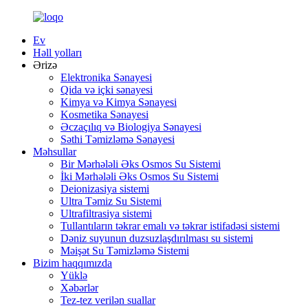
Ev
Həll yolları
Ərizə
Elektronika Sənayesi
Qida və içki sənayesi
Kimya və Kimya Sənayesi
Kosmetika Sənayesi
Əczaçılıq və Biologiya Sənayesi
Səthi Təmizləmə Sənayesi
Məhsullar
Bir Mərhələli Əks Osmos Su Sistemi
İki Mərhələli Əks Osmos Su Sistemi
Deionizasiya sistemi
Ultra Təmiz Su Sistemi
Ultrafiltrasiya sistemi
Tullantıların təkrar emalı və təkrar istifadəsi sistemi
Dəniz suyunun duzsuzlaşdırılması su sistemi
Məişət Su Təmizləmə Sistemi
Bizim haqqımızda
Yüklə
Xəbərlər
Tez-tez verilən suallar