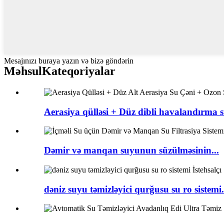
Mesajınızı buraya yazın və bizə göndərin
Məhsul
Kateqoriyalar
Aerasiya qülləsi + Düz dibli havalandırma s
Dəmir və manqan suyunun süzülməsinin...
dəniz suyu təmizləyici qurğusu su ro sistemi.