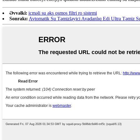
Əvvəlki:
içməli su əks osmos filtri ro sistemi
Sonrakı:
Avtomatik Su Təmizləyici Avadanlıq Edi Ultra Təmiz S