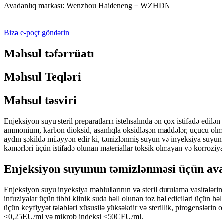
Avadanlıq markası: Wenzhou Haideneng－WZHDN
Bizə e-poçt göndərin
Məhsul təfərrüatı
Məhsul Teqləri
Məhsul təsviri
Enjeksiyon suyu steril preparatların istehsalında ən çox istifadə edilə
ammonium, karbon dioksid, asanlıqla oksidləşən maddələr, uçucu olmay
aydın şəkildə müəyyən edir ki, təmizlənmiş suyun və inyeksiya suyun
kəmərləri üçün istifadə olunan materiallar toksik olmayan və korroziy
Enjeksiyon suyunun təmizlənməsi üçün avad
Enjeksiyon suyu inyeksiya məhlullarının və steril durulama vasitələrini
infuziyalar üçün tibbi klinik suda həll olunan toz həllediciləri üçün hə
üçün keyfiyyət tələbləri xüsusilə yüksəkdir və sterillik, pirogenslərin
<0,25EU/ml və mikrob indeksi <50CFU/ml.