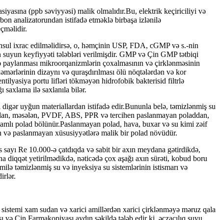
yasına (ppb səviyyəsi) malik olmalıdır.Bu, elektrik keçiriciliyi və
bon analizatorundan istifadə etməklə birbaşa izlənilə
çməlidir.
sul ixrac edilməlidirsə, o, həmçinin USP, FDA, cGMP və s.-nin
n suyun keyfiyyəti tələbləri verilmişdir. GMP və Çin GMP tətbiqi
 və paylanması mikroorqanizmlərin çoxalmasının və çirklənməsinin
kəmərlərinin dizaynı və quraşdırılması ölü nöqtələrdən və kor
ilyasiya portu lifləri tökməyən hidrofobik bakterisid filtrlə
 saxlama ilə saxlanıla bilər.
igər uyğun materiallardan istifadə edir.Bununla belə, təmizlənmiş su
larından, məsələn, PVDF, ABS, PPR və tercihen paslanmayan poladdan,
amlı polad bölünür.Paslanmayan polad, hava, buxar və su kimi zəif
an və paslanmayan xüsusiyyətlərə malik bir polad növüdür.
 sayı Re 10.000-ə çatdıqda və sabit bir axın meydana gətirdikdə,
rına diqqət yetirilmədikdə, nəticədə çox aşağı axın sürəti, kobud boru
ilə təmizlənmiş su və inyeksiya su sistemlərinin istismarı və
irlər.
 sistemi xam sudan və xarici amillərdən xarici çirklənməyə məruz qala
və Çin Farmakopiyası aydın şəkildə tələb edir ki, əczaçılıq suyu