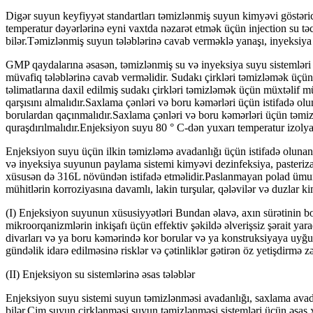
Digər suyun keyfiyyət standartları təmizlənmiş suyun kimyəvi göstəric
temperatur dəyərlərinə eyni vaxtda nəzarət etmək üçün injection su təc
bilər.Təmizlənmiş suyun tələblərinə cavab verməklə yanaşı, inyeksiya
GMP qaydalarına əsasən, təmizlənmiş su və inyeksiya suyu sistemlər
müvafiq tələblərinə cavab verməlidir. Sudakı çirkləri təmizləmək üçün
təlimatlarına daxil edilmiş sudakı çirkləri təmizləmək üçün müxtəlif
qarşısını almalıdır.Saxlama çənləri və boru kəmərləri üçün istifadə o
borulardan qaçınmalıdır.Saxlama çənləri və boru kəmərləri üçün təmizlə
quraşdırılmalıdır.Enjeksiyon suyu 80 ° C-dən yuxarı temperatur izolyas
Enjeksiyon suyu üçün ilkin təmizləmə avadanlığı üçün istifadə oluna
və inyeksiya suyunun paylama sistemi kimyəvi dezinfeksiya, pasteriza
xüsusən də 316L növündən istifadə etməlidir.Paslanmayan polad ümumi
mühitlərin korroziyasına davamlı, lakin turşular, qələvilər və duzlar
(I) Enjeksiyon suyunun xüsusiyyətləri Bundan əlavə, axın sürətinin b
mikroorqanizmlərin inkişafı üçün effektiv şəkildə əlverişsiz şərait yara
divarları və ya boru kəmərində kor borular və ya konstruksiyaya uyğun
gündəlik idarə edilməsinə risklər və çətinliklər gətirən öz yetişdirmə 
(II) Enjeksiyon su sistemlərinə əsas tələblər
Enjeksiyon suyu sistemi suyun təmizlənməsi avadanlığı, saxlama avada
bilər.Çim suyun çirklənməsi suyun təmizlənməsi sistemləri üçün əsas