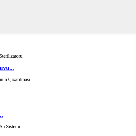
uyu...
..