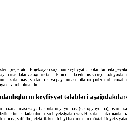
n steril preparatdır.Enjeksiyon suyunun keyfiyyət tələbləri farmakopeyalar
an maddələr və ağır metallar kimi distillə edilmiş su üçün adi yoxlam
un hazırlanması, saxlanması və paylanması mikroorqanizmlərin çoxalması
aya davamlı olmalıdır.
anlıqların keyfiyyət tələbləri aşağıdakılar
n hazırlanması və ya flakonların yuyulması (dəqiq yuyulma), rezin tıxacl
lledici kimi istifadə olunur. su inyeksiyaları və s.Hazırlanan dərmanlar 
 olmaması, şəffaflıq, elektrik keçiriciliyi baxımından müxtəlif inyeksiya