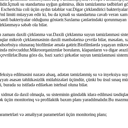
idir.İçməli su standartına uyğun gəlmirsə, ilkin təmizlənmə tədbirləri g
scherichia coli üçün aydın tələblər var.Digər çirkləndirici bakteriyal
/ml limiti müəyyən edir ki, bu da içməli su standartına cavab verən x
-mənfi bakteriyalar olduğunu göstərir.Saxlama çənlərindəki qorunmayan ha
irklənməyə səbəb ola bilər.
zamanı daxili çirklənmə var.Daxili çirklənmə suyun təmizlənməsi sisteml
nlıqlar mikrob çirklənməsinin daxili mənbələrinə çevrilə bilər, məsələn,
də adsorbsiya olunaraq biofilmlər əmələ gətirir.Biofilmlərdə yaşayan mik
də mövcuddur.Mikroorqanizmlər boruların, klapanların və digər ərazilə
vrilirlər.Buna görə də, bəzi xarici şirkətlər suyun təmizlənməsi sisteml
ksiya edilməsini nəzərə alsaq, adətən təmizlənmiş su və inyeksiya suyu
liyyatı əsasən təhlükəsizlik mülahizələri üçündür, çünki bu üsul sınaq 
, burada su istifadə edilərkən istehsal oluna bilər.
i xidmət də daxil olmaqla, su sisteminin gündəlik idarə edilməsi təsdiq
ək üçün monitorinq və profilaktik baxım planı yaradılmalıdır.Bu məzmunl
arametrləri və əməliyyat parametrləri üçün monitorinq planı;