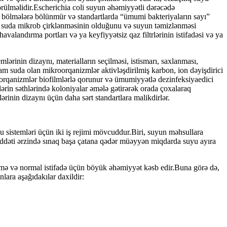
örülməlidir.Escherichia coli suyun əhəmiyyətli dərəcədə
ar bölmələrə bölünmür və standartlarda “ümumi bakteriyaların sayı”
am suda mikrob çirklənməsinin olduğunu və suyun təmizlənməsi
valandırma portları və ya keyfiyyətsiz qaz filtrlərinin istifadəsi və ya
ərinin dizaynı, materialların seçilməsi, istismarı, saxlanması,
 xam suda olan mikroorqanizmlər aktivləşdirilmiş karbon, ion dəyişdirici
roorqanizmlər biofilmlərlə qorunur və ümumiyyətlə dezinfeksiyaedici
rin səthlərində koloniyalar əmələ gətirərək orada çoxalaraq
ərinin dizaynı üçün daha sərt standartlara malikdirlər.
 sistemləri üçün iki iş rejimi mövcuddur.Biri, suyun məhsullara
müddəti ərzində sınaq başa çatana qədər müəyyən miqdarda suyu ayıra
ləmə və normal istifadə üçün böyük əhəmiyyət kəsb edir.Buna görə də,
ara aşağıdakılar daxildir: