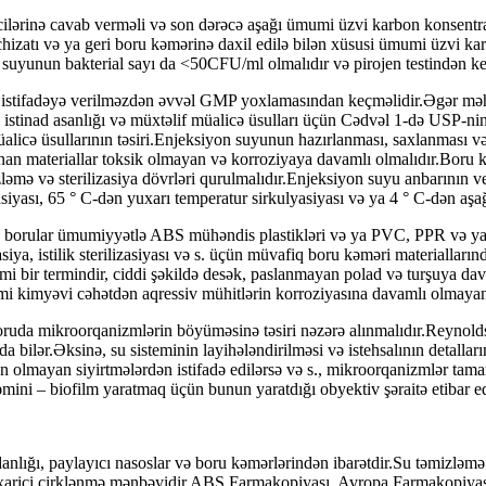
ilərinə cavab verməli və son dərəcə aşağı ümumi üzvi karbon konsentrasi
hizatı və ya geri boru kəmərinə daxil edilə bilən xüsusi ümumi üzvi kar
 suyunun bakterial sayı da <50CFU/ml olmalıdır və pirojen testindən ke
i istifadəyə verilməzdən əvvəl GMP yoxlamasından keçməlidir.Əgər məh
 istinad asanlığı və müxtəlif müalicə üsulları üçün Cədvəl 1-də USP-ni
 müalicə üsullarının təsiri.Enjeksiyon suyunun hazırlanması, saxlanması
lunan materiallar toksik olmayan və korroziyaya davamlı olmalıdır.Boru 
mə və sterilizasiya dövrləri qurulmalıdır.Enjeksiyon suyu anbarının vent
iyası, 65 ° C-dən yuxarı temperatur sirkulyasiyası və ya 4 ° C-dən aşağı
n borular ümumiyyətlə ABS mühəndis plastikləri və ya PVC, PPR və ya d
siya, istilik sterilizasiyası və s. üçün müvafiq boru kəməri material
 bir termindir, ciddi şəkildə desək, paslanmayan polad və turşuya dav
 kimi kimyəvi cəhətdən aqressiv mühitlərin korroziyasına davamlı olmay
oruda mikroorqanizmlərin böyüməsinə təsiri nəzərə alınmalıdır.Reynolds
da bilər.Əksinə, su sisteminin layihələndirilməsi və istehsalının detalla
 olmayan siyirtmələrdən istifadə edilərsə və s., mikroorqanizmlər tamam
zəmini – biofilm yaratmaq üçün bunun yaratdığı obyektiv şəraitə etibar ed
nlığı, paylayıcı nasoslar və boru kəmərlərindən ibarətdir.Su təmizləmə
 xarici çirklənmə mənbəyidir.ABŞ Farmakopiyası, Avropa Farmakopiyası 