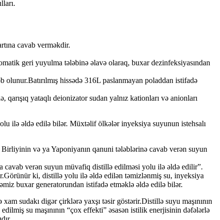
ları.
artına cavab verməkdir.
vtomatik geri yuyulma tələbinə əlavə olaraq, buxar dezinfeksiyasından
əb olunur.Batırılmış hissədə 316L paslanmayan poladdan istifadə
qarışıq yataqlı deionizator sudan yalnız kationları və anionları
olu ilə əldə edilə bilər. Müxtəlif ölkələr inyeksiya suyunun istehsalı
a Birliyinin və ya Yaponiyanın qanuni tələblərinə cavab verən suyun
 cavab verən suyun müvafiq distillə edilməsi yolu ilə əldə edilir”.
Görünür ki, distillə yolu ilə əldə edilən təmizlənmiş su, inyeksiya
əmiz buxar generatorundan istifadə etməklə əldə edilə bilər.
 xam sudakı digər çirklərə yaxşı təsir göstərir.Distillə suyu maşınının
edilmiş su maşınının “çox effekti” əsasən istilik enerjisinin dəfələrlə
dır.