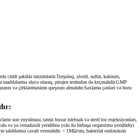
da ciddi şəkildə tənzimlənir.Turşuluq, xlorid, sulfat, kalsium,
a maddələrinə əlavə olaraq, pirojen testindən də keçməlidir.GMP
nın və çirklənməsinin qarşısını almalıdır.Saxlama çənləri və boru
dır:
arın son yuyulması, təmiz buxar istehsalı və steril toz enjeksiyonları,
əzələ və ya venadaxili yeridilmə yolu ilə birbaşa orqanizmə yeridildiyi
ların tələblərinə cavab verməlidir. > 1MΩ/sm, bakterial endotoksin