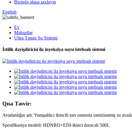
Bizimlə əlaqə saxlayın
English
Ev
Məhsullar
Ultra Təmiz Su Sistemi
İstilik dəyişdiricisi ilə inyeksiya suyu istehsalı sistemi
Qısa Təsvir:
Avadanlığın adı: Yumşaldıcı ikincili tərs osmosla təmizlənmiş su avad
Spesifikasiya modeli: HDNRO+EDI-ikinci dərəcəli 500L