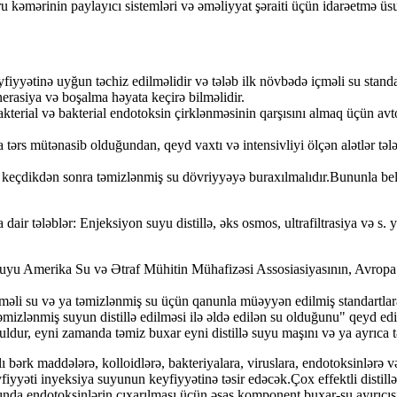
 kəmərinin paylayıcı sistemləri və əməliyyat şəraiti üçün idarəetmə üsul
iyyətinə uyğun təchiz edilməlidir və tələb ilk növbədə içməli su stand
nerasiya və boşalma həyata keçirə bilməlidir.
.Bakterial və bakterial endotoksin çirklənməsinin qarşısını almaq üçün a
tərs mütənasib olduğundan, qeyd vaxtı və intensivliyi ölçən alətlər təl
 keçdikdən sonra təmizlənmiş su dövriyyəyə buraxılmalıdır.Bununla belə, 
air tələblər: Enjeksiyon suyu distillə, əks osmos, ultrafiltrasiya və s. y
ya suyu Amerika Su və Ətraf Mühitin Mühafizəsi Assosiasiyasının, Avrop
çməli su və ya təmizlənmiş su üçün qanunla müəyyən edilmiş standartlara
izlənmiş suyun distillə edilməsi ilə əldə edilən su olduğunu" qeyd edir.
ldur, eyni zamanda təmiz buxar eyni distillə suyu maşını və ya ayrıca t
bərk maddələrə, kolloidlərə, bakteriyalara, viruslara, endotoksinlərə və
fiyyəti inyeksiya suyunun keyfiyyətinə təsir edəcək.Çox effektli distillə 
ınında endotoksinlərin çıxarılması üçün əsas komponent buxar-su ayırıcısı