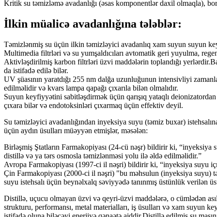
Kritik su təmizləmə avadanlığı (əsas komponentlər daxil olmaqla), boru
İlkin müalicə avadanlığına tələblər:
Təmizlənmiş su üçün ilkin təmizləyici avadanlıq xam suyun suyun keyf
Multimedia filtrləri və su yumşaldıcıları avtomatik geri yuyulma, rege
Aktivləşdirilmiş karbon filtrləri üzvi maddələrin toplandığı yerlərdir
da istifadə edilə bilər.
UV şüasının yaratdığı 255 nm dalğa uzunluğunun intensivliyi zamanla 
edilməlidir və kvars lampa qapağı çıxarıla bilən olmalıdır.
Suyun keyfiyyətini sabitləşdirmək üçün qarışıq yataqlı deionizatordan
çıxara bilər və endotoksinləri çıxarmaq üçün effektiv deyil.
Su təmizləyici avadanlığından inyeksiya suyu (təmiz buxar) istehsalına d
üçün aydın üsulları müəyyən etmişlər, məsələn:
Birləşmiş Ştatların Farmakopiyası (24-cü nəşr) bildirir ki, “inyeksi
distillə və ya tərs osmosla təmizlənməsi yolu ilə əldə edilməlidir.”
Avropa Farmakopiyası (1997-ci il nəşri) bildirir ki, “inyeksiya suyu i
Çin Farmakopiyası (2000-ci il nəşri) "bu məhsulun (inyeksiya suyu) təm
suyu istehsalı üçün beynəlxalq səviyyədə tanınmış üstünlük verilən üsu
Distillə, uçucu olmayan üzvi və qeyri-üzvi maddələrə, o cümlədən asılı 
strukturu, performansı, metal materialları, iş üsulları və xam suyun key
istifadə oluna biləcəyi enerjiyə qənaətə aiddir.Distillə edilmiş su maş