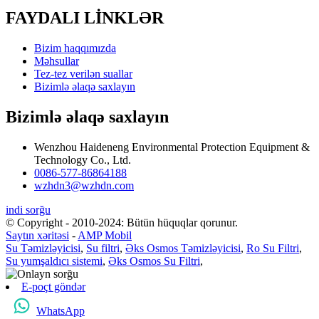
FAYDALI LİNKLƏR
Bizim haqqımızda
Məhsullar
Tez-tez verilən suallar
Bizimlə əlaqə saxlayın
Bizimlə əlaqə saxlayın
Wenzhou Haideneng Environmental Protection Equipment &
Technology Co., Ltd.
0086-577-86864188
wzhdn3@wzhdn.com
indi sorğu
© Copyright - 2010-2024: Bütün hüquqlar qorunur.
Saytın xəritəsi
-
AMP Mobil
Su Təmizləyicisi
,
Su filtri
,
Əks Osmos Təmizləyicisi
,
Ro Su Filtri
,
Su yumşaldıcı sistemi
,
Əks Osmos Su Filtri
,
E-poçt göndər
WhatsApp