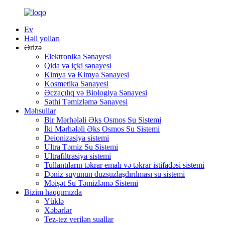
Ev
Həll yolları
Ərizə
Elektronika Sənayesi
Qida və içki sənayesi
Kimya və Kimya Sənayesi
Kosmetika Sənayesi
Əczaçılıq və Biologiya Sənayesi
Səthi Təmizləmə Sənayesi
Məhsullar
Bir Mərhələli Əks Osmos Su Sistemi
İki Mərhələli Əks Osmos Su Sistemi
Deionizasiya sistemi
Ultra Təmiz Su Sistemi
Ultrafiltrasiya sistemi
Tullantıların təkrar emalı və təkrar istifadəsi sistemi
Dəniz suyunun duzsuzlaşdırılması su sistemi
Məişət Su Təmizləmə Sistemi
Bizim haqqımızda
Yüklə
Xəbərlər
Tez-tez verilən suallar