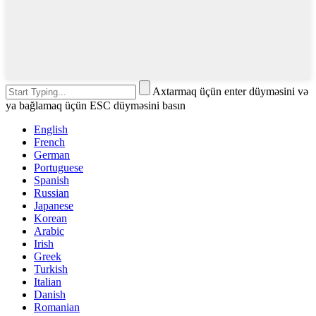
Axtarmaq üçün enter düyməsini və
ya bağlamaq üçün ESC düyməsini basın
English
French
German
Portuguese
Spanish
Russian
Japanese
Korean
Arabic
Irish
Greek
Turkish
Italian
Danish
Romanian