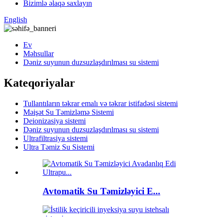
Bizimlə əlaqə saxlayın
English
Ev
Məhsullar
Dəniz suyunun duzsuzlaşdırılması su sistemi
Kateqoriyalar
Tullantıların təkrar emalı və təkrar istifadəsi sistemi
Məişət Su Təmizləmə Sistemi
Deionizasiya sistemi
Dəniz suyunun duzsuzlaşdırılması su sistemi
Ultrafiltrasiya sistemi
Ultra Təmiz Su Sistemi
Avtomatik Su Təmizləyici E...