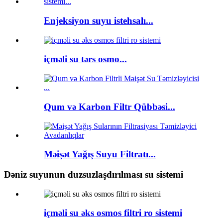
Enjeksiyon suyu istehsalı...
içməli su tərs osmo...
Qum və Karbon Filtr Qübbəsi...
Məişət Yağış Suyu Filtratı...
Dəniz suyunun duzsuzlaşdırılması su sistemi
içməli su əks osmos filtri ro sistemi