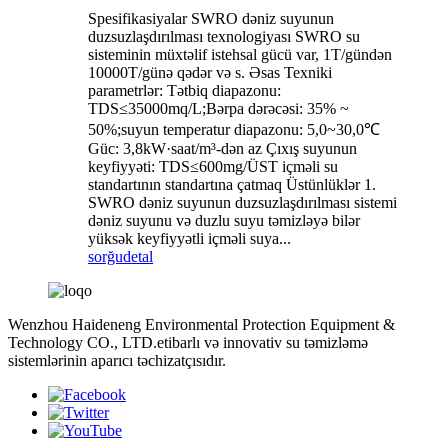
Spesifikasiyalar SWRO dəniz suyunun
duzsuzlaşdırılması texnologiyası SWRO su
sisteminin müxtəlif istehsal gücü var, 1T/gündən
10000T/günə qədər və s. Əsas Texniki
parametrlər: Tətbiq diapazonu:
TDS≤35000mq/L;Bərpa dərəcəsi: 35% ~
50%;suyun temperatur diapazonu: 5,0~30,0℃
Güc: 3,8kW·saat/m³-dən az Çıxış suyunun
keyfiyyəti: TDS≤600mg/ÜST içməli su
standartının standartına çatmaq Üstünlüklər 1.
SWRO dəniz suyunun duzsuzlaşdırılması sistemi
dəniz suyunu və duzlu suyu təmizləyə bilər
yüksək keyfiyyətli içməli suya...
sorğu
detal
Wenzhou Haideneng Environmental Protection Equipment &
Technology CO., LTD.etibarlı və innovativ su təmizləmə
sistemlərinin aparıcı təchizatçısıdır.