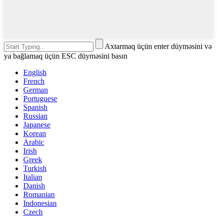
Axtarmaq üçün enter düyməsini və
ya bağlamaq üçün ESC düyməsini basın
English
French
German
Portuguese
Spanish
Russian
Japanese
Korean
Arabic
Irish
Greek
Turkish
Italian
Danish
Romanian
Indonesian
Czech