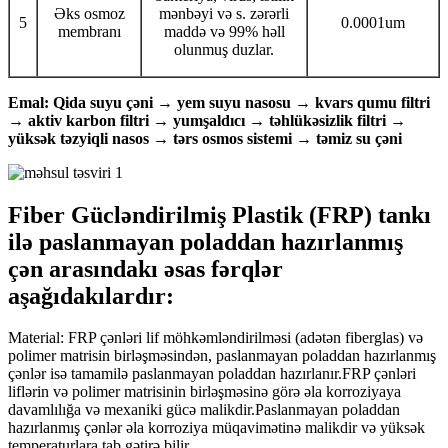
Əks osmoz
mənbəyi və s. zərərli
5
0.0001um
membranı
maddə və 99% həll
olunmuş duzlar.
Emal: Qida suyu çəni → yem suyu nasosu → kvars qumu filtri
→ aktiv karbon filtri → yumşaldıcı → təhlükəsizlik filtri →
yüksək təzyiqli nasos → tərs osmos sistemi → təmiz su çəni
Fiber Gücləndirilmiş Plastik (FRP) tankı
ilə paslanmayan poladdan hazırlanmış
çən arasındakı əsas fərqlər
aşağıdakılardır:
Material: FRP çənləri lif möhkəmləndirilməsi (adətən fiberglas) və
polimer matrisin birləşməsindən, paslanmayan poladdan hazırlanmış
çənlər isə tamamilə paslanmayan poladdan hazırlanır.FRP çənləri
liflərin və polimer matrisinin birləşməsinə görə əla korroziyaya
davamlılığa və mexaniki gücə malikdir.Paslanmayan poladdan
hazırlanmış çənlər əla korroziya müqavimətinə malikdir və yüksək
temperaturlara tab gətirə bilir.