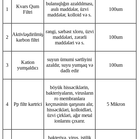
bulanıqlığın azaldılması,
Kvars Qum
1
asılı maddələr, üzvi
100um
Filtri
maddələr, kolloid və s.
rəngi, sərbəst xloru, üzvi
Aktivləşdirilmiş
2
maddələri, zərərli
100um
karbon filtri
maddələri və s.
suyun ümumi sərtliyini
Kation
3
azaldır, suyu yumşaq və
100um
yumşaldıcı
dadlı edir
böyük hissəciklərin,
bakteriyaların, virusların
ro membranlara
4
Pp filtr kartrici
keçməsinin qarşısını alır,
5 Mikron
hissəcikləri, kolloidləri,
üzvi çirkləri, ağır metal
ionlarını çıxarır.
bakteriya, virus, istilik