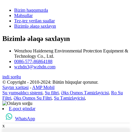
Bizim haqqımızda
Məhsullar
Tez-tez verilən suallar
Bizimlə əlaqə saxlayın
Bizimlə əlaqə saxlayın
Wenzhou Haideneng Environmental Protection Equipment &
Technology Co., Ltd.
0086-577-86864188
wzhdn3@wzhdn.com
indi sorğu
© Copyright - 2010-2024: Bütün hüquqlar qorunur.
Saytın xəritəsi
-
AMP Mobil
Su yumşaldıcı sistemi
,
Su filtri
,
Əks Osmos Təmizləyicisi
,
Ro Su
Filtri
,
Əks Osmos Su Filtri
,
Su Təmizləyicisi
,
E-poçt göndər
WhatsApp
x