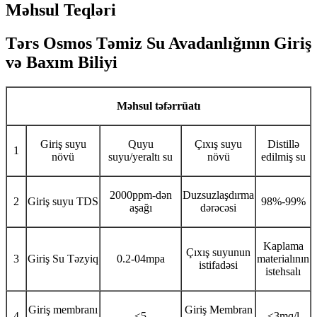
Məhsul Teqləri
Tərs Osmos Təmiz Su Avadanlığının Giriş
və Baxım Biliyi
Məhsul təfərrüatı
Giriş suyu
Quyu
Çıxış suyu
Distillə
1
növü
suyu/yeraltı su
növü
edilmiş su
2000ppm-dən
Duzsuzlaşdırma
2
Giriş suyu TDS
98%-99%
aşağı
dərəcəsi
Kaplama
Çıxış suyunun
3
Giriş Su Təzyiq
0.2-04mpa
materialının
istifadəsi
istehsalı
Giriş membranı
Giriş Membran
4
≤5
≤3mq/l