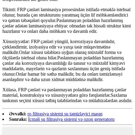
Tikinti: FRP çənləri laminasiya prosesindən istifadə etməklə istehsal
olunur, burada çən strukturunu yaratmaq üçün lif möhkəmləndirici
və qatran təbəqələri qoyulur.Paslanmayan poladdan hazırlanmış
çənlər adətən laminasiyaya ehtiyac olmadan tək hissəli struktur kimi
hazırlanır və onları daha möhkəm və davamlı edir.
Xüsusiyyətlər: FRP çənləri yüngül, korroziyaya davamlıdır,
çirkləndirmir, izolyasiya edir və yaxşı təsir müqavimətinə
malikdir.Onlar xüsusi tələblərə uyğun olaraq müxtəlif forma və
ölçülərdə istehsal oluna bilər.Paslanmayan poladdan hazırlanmış
çənlər əla korroziyaya davamlılığı ilə tanınır və müxtəlif kimyəvi
maddələrin, mayelərin və qazların saxlanması üçün geniş istifadə
olunur.Onlar hamar bir səthə malikdir, bu da onları təmizləməyi
asanlaşdırır və daha uzun xidmət müddətinə malikdir.
Xülasə, FRP çənləri və paslanmayan poladdan hazırlanmış çənlər
material, konstruksiya və xüsusiyyətlərə görə fərqlənirlər.Saxlama
tankının seçimi xüsusi tətbiq tələblərindən və mülahizələrdən asılıdır.
Əvvəlki:
ro filtrasiya sistemi su təmizləyici maşın
Sonrakı:
İçməli su filtrasiya sistemi və ozon generatoru