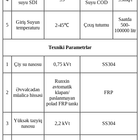
suyu SDI
Suyu COD
Saatda
Giriş Suyun
5
Çıxış tutumu
500-
2-45℃
temperaturu
100000 litr
Texniki Parametrlər
1
Çiy su nasosu
0,75 kVt
SS304
Runxin
avtomatik
Əvvəlcədən
2
klapan/
FRP
müalicə hissəsi
paslanmayan
polad FRP tankı
Yüksək təzyiq
3
2,2 kVt
SS304
nasosu