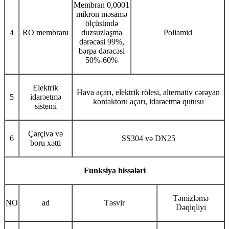
Membran 0,0001
mikron məsamə
ölçüsündə
4
RO membranı
duzsuzlaşma
Poliamid
dərəcəsi 99%,
bərpa dərəcəsi
50%-60%
Elektrik
Hava açarı, elektrik rölesi, alternativ cərəyan
5
idarəetmə
kontaktoru açarı, idarəetmə qutusu
sistemi
Çərçivə və
6
SS304 və DN25
boru xətti
Funksiya hissələri
Təmizləmə
NO
ad
Təsvir
Dəqiqliyi