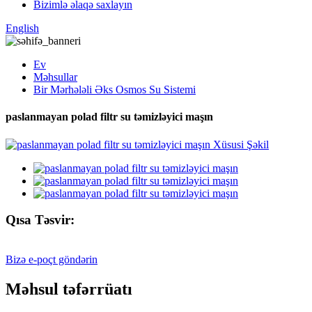
Bizimlə əlaqə saxlayın
English
Ev
Məhsullar
Bir Mərhələli Əks Osmos Su Sistemi
paslanmayan polad filtr su təmizləyici maşın
Qısa Təsvir:
Bizə e-poçt göndərin
Məhsul təfərrüatı