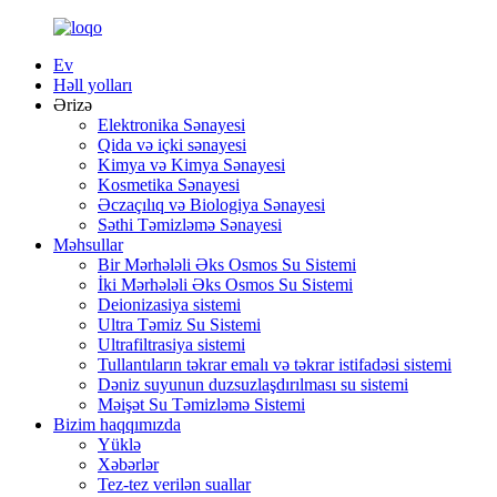
Ev
Həll yolları
Ərizə
Elektronika Sənayesi
Qida və içki sənayesi
Kimya və Kimya Sənayesi
Kosmetika Sənayesi
Əczaçılıq və Biologiya Sənayesi
Səthi Təmizləmə Sənayesi
Məhsullar
Bir Mərhələli Əks Osmos Su Sistemi
İki Mərhələli Əks Osmos Su Sistemi
Deionizasiya sistemi
Ultra Təmiz Su Sistemi
Ultrafiltrasiya sistemi
Tullantıların təkrar emalı və təkrar istifadəsi sistemi
Dəniz suyunun duzsuzlaşdırılması su sistemi
Məişət Su Təmizləmə Sistemi
Bizim haqqımızda
Yüklə
Xəbərlər
Tez-tez verilən suallar