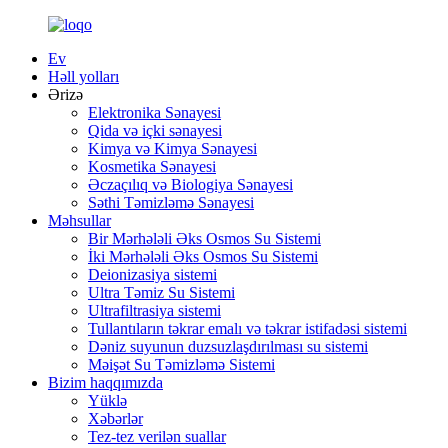
Ev
Həll yolları
Ərizə
Elektronika Sənayesi
Qida və içki sənayesi
Kimya və Kimya Sənayesi
Kosmetika Sənayesi
Əczaçılıq və Biologiya Sənayesi
Səthi Təmizləmə Sənayesi
Məhsullar
Bir Mərhələli Əks Osmos Su Sistemi
İki Mərhələli Əks Osmos Su Sistemi
Deionizasiya sistemi
Ultra Təmiz Su Sistemi
Ultrafiltrasiya sistemi
Tullantıların təkrar emalı və təkrar istifadəsi sistemi
Dəniz suyunun duzsuzlaşdırılması su sistemi
Məişət Su Təmizləmə Sistemi
Bizim haqqımızda
Yüklə
Xəbərlər
Tez-tez verilən suallar