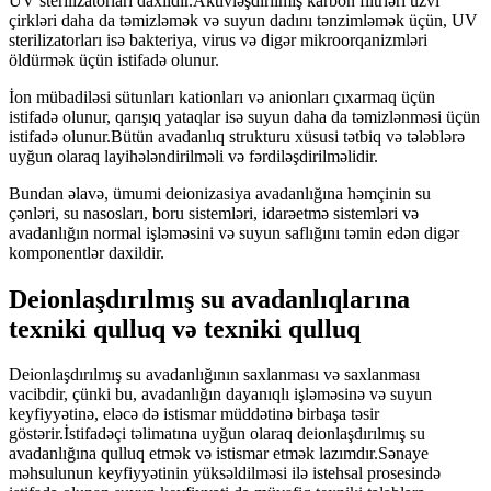
UV sterilizatorları daxildir.Aktivləşdirilmiş karbon filtrləri üzvi
çirkləri daha da təmizləmək və suyun dadını tənzimləmək üçün, UV
sterilizatorları isə bakteriya, virus və digər mikroorqanizmləri
öldürmək üçün istifadə olunur.
İon mübadiləsi sütunları kationları və anionları çıxarmaq üçün
istifadə olunur, qarışıq yataqlar isə suyun daha da təmizlənməsi üçün
istifadə olunur.Bütün avadanlıq strukturu xüsusi tətbiq və tələblərə
uyğun olaraq layihələndirilməli və fərdiləşdirilməlidir.
Bundan əlavə, ümumi deionizasiya avadanlığına həmçinin su
çənləri, su nasosları, boru sistemləri, idarəetmə sistemləri və
avadanlığın normal işləməsini və suyun saflığını təmin edən digər
komponentlər daxildir.
Deionlaşdırılmış su avadanlıqlarına
texniki qulluq və texniki qulluq
Deionlaşdırılmış su avadanlığının saxlanması və saxlanması
vacibdir, çünki bu, avadanlığın dayanıqlı işləməsinə və suyun
keyfiyyətinə, eləcə də istismar müddətinə birbaşa təsir
göstərir.İstifadəçi təlimatına uyğun olaraq deionlaşdırılmış su
avadanlığına qulluq etmək və istismar etmək lazımdır.Sənaye
məhsulunun keyfiyyətinin yüksəldilməsi ilə istehsal prosesində