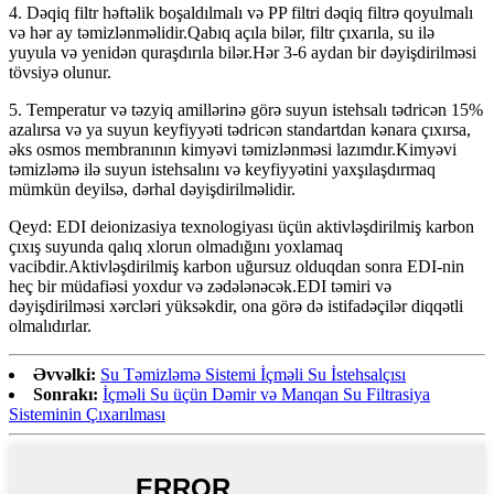
4. Dəqiq filtr həftəlik boşaldılmalı və PP filtri dəqiq filtrə qoyulmalı
və hər ay təmizlənməlidir.Qabıq açıla bilər, filtr çıxarıla, su ilə
yuyula və yenidən quraşdırıla bilər.Hər 3-6 aydan bir dəyişdirilməsi
tövsiyə olunur.
5. Temperatur və təzyiq amillərinə görə suyun istehsalı tədricən 15%
azalırsa və ya suyun keyfiyyəti tədricən standartdan kənara çıxırsa,
əks osmos membranının kimyəvi təmizlənməsi lazımdır.Kimyəvi
təmizləmə ilə suyun istehsalını və keyfiyyətini yaxşılaşdırmaq
mümkün deyilsə, dərhal dəyişdirilməlidir.
Qeyd: EDI deionizasiya texnologiyası üçün aktivləşdirilmiş karbon
çıxış suyunda qalıq xlorun olmadığını yoxlamaq
vacibdir.Aktivləşdirilmiş karbon uğursuz olduqdan sonra EDI-nin
heç bir müdafiəsi yoxdur və zədələnəcək.EDI təmiri və
dəyişdirilməsi xərcləri yüksəkdir, ona görə də istifadəçilər diqqətli
olmalıdırlar.
Əvvəlki:
Su Təmizləmə Sistemi İçməli Su İstehsalçısı
Sonrakı:
İçməli Su üçün Dəmir və Manqan Su Filtrasiya
Sisteminin Çıxarılması