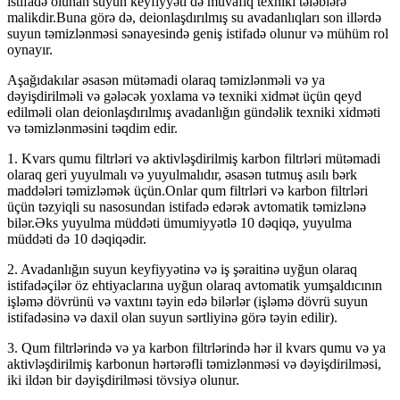
istifadə olunan suyun keyfiyyəti də müvafiq texniki tələblərə
malikdir.Buna görə də, deionlaşdırılmış su avadanlıqları son illərdə
suyun təmizlənməsi sənayesində geniş istifadə olunur və mühüm rol
oynayır.
Aşağıdakılar əsasən mütəmadi olaraq təmizlənməli və ya
dəyişdirilməli və gələcək yoxlama və texniki xidmət üçün qeyd
edilməli olan deionlaşdırılmış avadanlığın gündəlik texniki xidməti
və təmizlənməsini təqdim edir.
1. Kvars qumu filtrləri və aktivləşdirilmiş karbon filtrləri mütəmadi
olaraq geri yuyulmalı və yuyulmalıdır, əsasən tutmuş asılı bərk
maddələri təmizləmək üçün.Onlar qum filtrləri və karbon filtrləri
üçün təzyiqli su nasosundan istifadə edərək avtomatik təmizlənə
bilər.Əks yuyulma müddəti ümumiyyətlə 10 dəqiqə, yuyulma
müddəti də 10 dəqiqədir.
2. Avadanlığın suyun keyfiyyətinə və iş şəraitinə uyğun olaraq
istifadəçilər öz ehtiyaclarına uyğun olaraq avtomatik yumşaldıcının
işləmə dövrünü və vaxtını təyin edə bilərlər (işləmə dövrü suyun
istifadəsinə və daxil olan suyun sərtliyinə görə təyin edilir).
3. Qum filtrlərində və ya karbon filtrlərində hər il kvars qumu və ya
aktivləşdirilmiş karbonun hərtərəfli təmizlənməsi və dəyişdirilməsi,
iki ildən bir dəyişdirilməsi tövsiyə olunur.