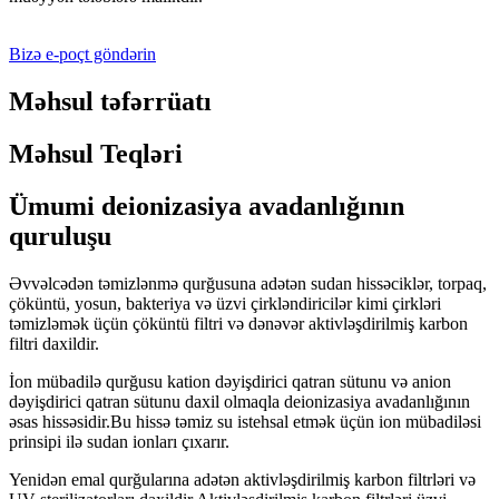
Bizə e-poçt göndərin
Məhsul təfərrüatı
Məhsul Teqləri
Ümumi deionizasiya avadanlığının
quruluşu
Əvvəlcədən təmizlənmə qurğusuna adətən sudan hissəciklər, torpaq,
çöküntü, yosun, bakteriya və üzvi çirkləndiricilər kimi çirkləri
təmizləmək üçün çöküntü filtri və dənəvər aktivləşdirilmiş karbon
filtri daxildir.
İon mübadilə qurğusu kation dəyişdirici qatran sütunu və anion
dəyişdirici qatran sütunu daxil olmaqla deionizasiya avadanlığının
əsas hissəsidir.Bu hissə təmiz su istehsal etmək üçün ion mübadiləsi
prinsipi ilə sudan ionları çıxarır.
Yenidən emal qurğularına adətən aktivləşdirilmiş karbon filtrləri və