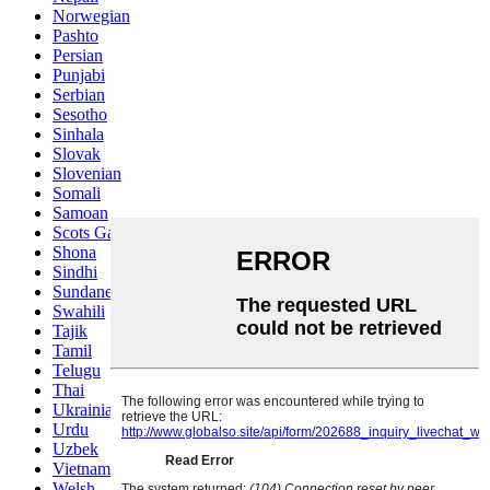
Norwegian
Pashto
Persian
Punjabi
Serbian
Sesotho
Sinhala
Slovak
Slovenian
Somali
Samoan
Scots Gaelic
Shona
Sindhi
Sundanese
Swahili
Tajik
Tamil
Telugu
Thai
Ukrainian
Urdu
Uzbek
Vietnamese
Welsh