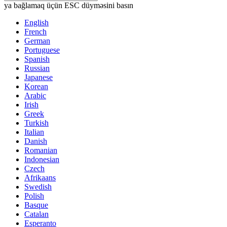
ya bağlamaq üçün ESC düyməsini basın
English
French
German
Portuguese
Spanish
Russian
Japanese
Korean
Arabic
Irish
Greek
Turkish
Italian
Danish
Romanian
Indonesian
Czech
Afrikaans
Swedish
Polish
Basque
Catalan
Esperanto