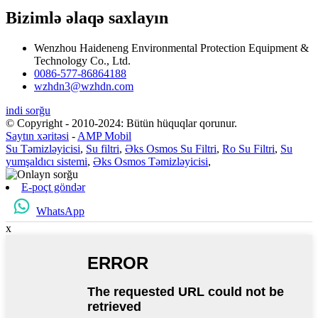
Bizimlə əlaqə saxlayın
Wenzhou Haideneng Environmental Protection Equipment &
Technology Co., Ltd.
0086-577-86864188
wzhdn3@wzhdn.com
indi sorğu
© Copyright - 2010-2024: Bütün hüquqlar qorunur.
Saytın xəritəsi
-
AMP Mobil
Su Təmizləyicisi
,
Su filtri
,
Əks Osmos Su Filtri
,
Ro Su Filtri
,
Su
yumşaldıcı sistemi
,
Əks Osmos Təmizləyicisi
,
E-poçt göndər
WhatsApp
x