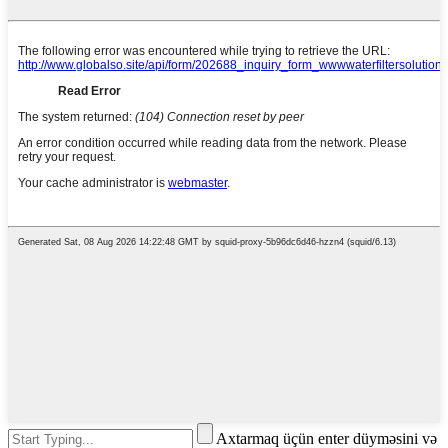
Axtarmaq üçün enter düyməsini və