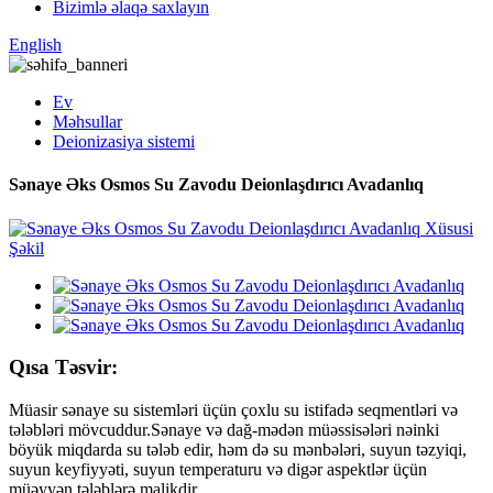
Bizimlə əlaqə saxlayın
English
Ev
Məhsullar
Deionizasiya sistemi
Sənaye Əks Osmos Su Zavodu Deionlaşdırıcı Avadanlıq
Qısa Təsvir:
Müasir sənaye su sistemləri üçün çoxlu su istifadə seqmentləri və
tələbləri mövcuddur.Sənaye və dağ-mədən müəssisələri nəinki
böyük miqdarda su tələb edir, həm də su mənbələri, suyun təzyiqi,
suyun keyfiyyəti, suyun temperaturu və digər aspektlər üçün
müəyyən tələblərə malikdir.