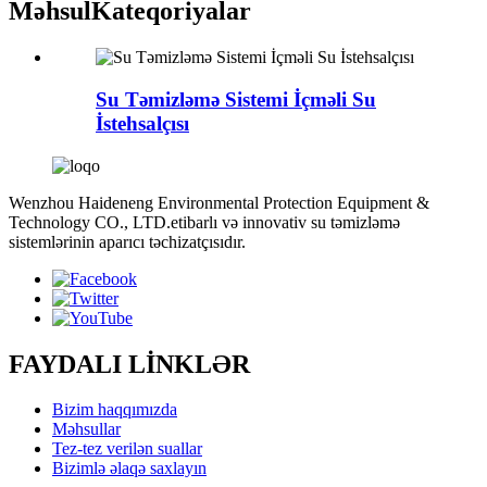
Məhsul
Kateqoriyalar
Su Təmizləmə Sistemi İçməli Su
İstehsalçısı
Wenzhou Haideneng Environmental Protection Equipment &
Technology CO., LTD.etibarlı və innovativ su təmizləmə
sistemlərinin aparıcı təchizatçısıdır.
FAYDALI LİNKLƏR
Bizim haqqımızda
Məhsullar
Tez-tez verilən suallar
Bizimlə əlaqə saxlayın