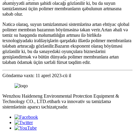
əhəmiyyətli artımın şahidi olacağı gözlənilir ki, bu da suyun
təmizlənməsi üçün polimer membranların qəbulunun artmasına
səbəb olur.
Nəticə olaraq, suyun təmizlənməsi sistemlərinə artan ehtiyac qlobal
polimer membran bazarının böyüməsinə təkan verir.Artan əhali və
təmiz su haqqında məlumatlılığın artması ilə birlikdə
texnologiyadakı irəliləyişlərin qarşıdakı illərdə polimer membranlara
tələbatı artıracağı gözlənilir.Bazarın eksponent olaraq böyüməsi
gözlənilir ki, bu da sənayedəki oyunçulara bizneslərini
genişləndirmək və bütün dünyada polimer membranlara artan
tələbatı ödəmək üçün sərfəli fürsət təqdim edir.
Göndərmə vaxtı: 11 aprel 2023-cü il
Wenzhou Haideneng Environmental Protection Equipment &
Technology CO., LTD.etibarlı və innovativ su təmizləmə
sistemlərinin aparıcı təchizatçısıdır.