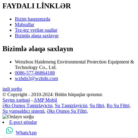
FAYDALI LİNKLƏR
Bizim haqqımızda
Məhsullar
Tez-tez verilən suallar
Bizimlə əlaqə saxlayın
Bizimlə əlaqə saxlayın
Wenzhou Haideneng Environmental Protection Equipment &
Technology Co., Ltd.
0086-577-86864188
wzhdn3@wzhdn.com
indi sorğu
© Copyright - 2010-2024: Bütün hüquqlar qorunur.
Saytın xəritəsi
-
AMP Mobil
Əks Osmos Təmizləyicisi
,
Su Təmizləyicisi
,
Su filtri
,
Ro Su Filtri
,
Su yumşaldıcı sistemi
,
Əks Osmos Su Filtri
,
E-poçt göndər
WhatsApp