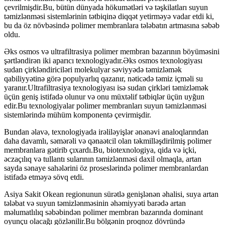
çevrilmişdir.Bu, bütün dünyada hökumətləri və təşkilatları suyun
təmizlənməsi sistemlərinin tətbiqinə diqqət yetirməyə vadar etdi ki,
bu da öz növbəsində polimer membranlara tələbatın artmasına səbəb
oldu.
Əks osmos və ultrafiltrasiya polimer membran bazarının böyüməsini
şərtləndirən iki aparıcı texnologiyadır.Əks osmos texnologiyası
sudan çirkləndiriciləri molekulyar səviyyədə təmizləmək
qabiliyyətinə görə populyarlıq qazanır, nəticədə təmiz içməli su
yaranır.Ultrafiltrasiya texnologiyası isə sudan çirkləri təmizləmək
üçün geniş istifadə olunur və onu müxtəlif tətbiqlər üçün uyğun
edir.Bu texnologiyalar polimer membranları suyun təmizlənməsi
sistemlərində mühüm komponentə çevirmişdir.
Bundan əlavə, texnologiyada irəliləyişlər ənənəvi analoqlarından
daha davamlı, səmərəli və qənaətcil olan təkmilləşdirilmiş polimer
membranlara gətirib çıxardı.Bu, biotexnologiya, qida və içki,
əczaçılıq və tullantı sularının təmizlənməsi daxil olmaqla, artan
sayda sənaye sahələrini öz proseslərində polimer membranlardan
istifadə etməyə sövq etdi.
Asiya Sakit Okean regionunun sürətlə genişlənən əhalisi, suya artan
tələbat və suyun təmizlənməsinin əhəmiyyəti barədə artan
məlumatlılıq səbəbindən polimer membran bazarında dominant
oyunçu olacağı gözlənilir.Bu bölgənin proqnoz dövründə