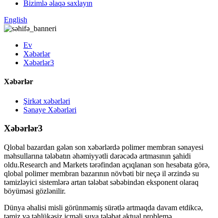
Bizimlə əlaqə saxlayın
English
Ev
Xəbərlər
Xəbərlər3
Xəbərlər
Şirkət xəbərləri
Sənaye Xəbərləri
Xəbərlər3
Qlobal bazardan gələn son xəbərlərdə polimer membran sənayesi
məhsullarına tələbatın əhəmiyyətli dərəcədə artmasının şahidi
oldu.Research and Markets tərəfindən açıqlanan son hesabata görə,
qlobal polimer membran bazarının növbəti bir neçə il ərzində su
təmizləyici sistemlərə artan tələbat səbəbindən eksponent olaraq
böyüməsi gözlənilir.
Dünya əhalisi misli görünməmiş sürətlə artmaqda davam etdikcə,
təmiz və təhlükəsiz içməli suya tələbat aktual problemə