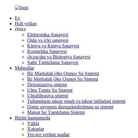
Ev
Həll yolları
Ərizə
Elektronika Sənayesi
Qida və içki sənayesi
Kimya və Kimya Sənayesi
Kosmetika Sənayesi
Əczaçılıq və Biologiya Sənayesi
Səthi Təmizləmə Sənayesi
Məhsullar
Bir Mərhələli Əks Osmos Su Sistemi
İki Mərhələli Əks Osmos Su Sistemi
Deionizasiya sistemi
Ultra Təmiz Su Sistemi
Ultrafiltrasiya sistemi
Tullantıların təkrar emalı və təkrar istifadəsi sistemi
Dəniz suyunun duzsuzlaşdırılması su sistemi
Məişət Su Təmizləmə Sistemi
Bizim haqqımızda
Yüklə
Xəbərlər
Tez-tez verilən suallar